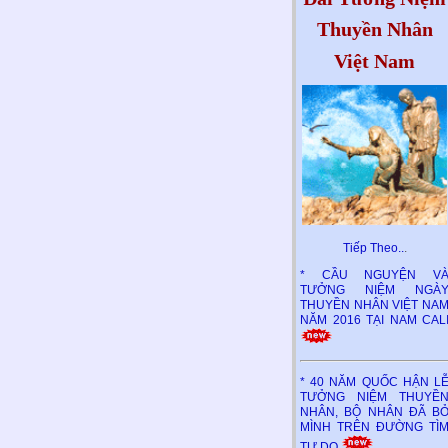
Thuyền Nhân
Việt Nam
Tiếp Theo..
.
* CẦU NGUYỆN V
TƯỞNG NIỆM NGÀ
THUYỀN NHÂN VIỆT NA
NĂM 2016 TẠI NAM CAL
* 40 NĂM QUỐC HẬN L
TƯỞNG NIỆM THUYỀ
NHÂN, BỘ NHÂN ĐÃ B
MÌNH TRÊN ĐƯỜNG TÌ
TỰ DO