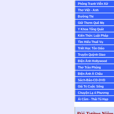
Phòng Tranh Viễn Xứ
Thơ Việt - Anh
Ðường Thi
Giữ Thơm Quê Mẹ
Y Khoa Tổng Quát
Kiến Thức Luật Pháp
Tìm Hiểu Thuế Vụ
Triết Học Tôn Giáo
Truyện Quỳnh Giao
Ðiện Ảnh Hollywood
Thơ Trào Phúng
Ðiện Ảnh Á Châu
Sách-Báo-CD-DVD
Giá Trị Cuộc Sống
Chuyện Lạ 4 Phương
Ái Cầm - Thái Tú Hạp
Đài Tưởng Niệm