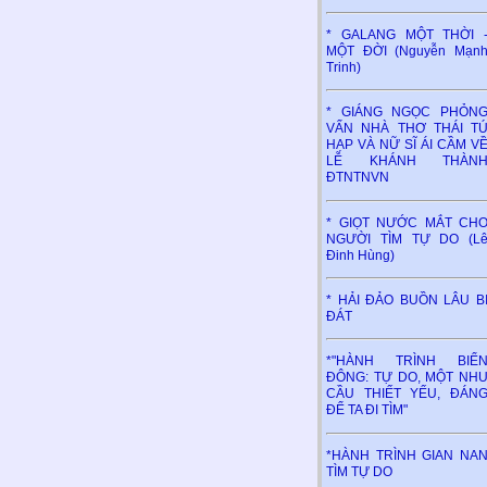
* GALANG MỘT THỜI 
MỘT ĐỜI (Nguyễn Mạn
Trinh)
* GIÁNG NGỌC PHỎN
VẤN NHÀ THƠ THÁI T
HẠP VÀ NỮ SĨ ÁI CẦM V
LỄ KHÁNH THÀN
ĐTNTNVN
* GIỌT NƯỚC MẮT CH
NGƯỜI TÌM TỰ DO (L
Đinh Hùng)
* HẢI ĐẢO BUỒN LÂU B
ĐÁT
*"HÀNH TRÌNH BIỂ
ĐÔNG: TỰ DO, MỘT NH
CẦU THIẾT YẾU, ĐÁN
ĐỂ TA ĐI TÌM"
*HÀNH TRÌNH GIAN NA
TÌM TỰ DO