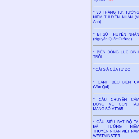
* 30 THÁNG TƯ, TƯỞN
NIỆM THUYỀN NHÂN (V
Anh)
* BI SỬ THUYỀN NHÂ
(Nguyễn Quốc Cường)
* BIỂN ĐÔNG LỤC BÌN
TRÔI
* CÁI GIÁ CỦA TỰ DO
* CÁNH BÈO BIỂN C
(Văn Qui)
* CÂU CHUYỆN CẢ
ĐỘNG VỀ CON TÀ
MANG SỐ MT065
* CẦU SIÊU BẠT ĐỘ TẠ
ĐÀI TƯỞNG NIỆ
THUYỀN NHÂN VIỆT NA
WESTMINSTER