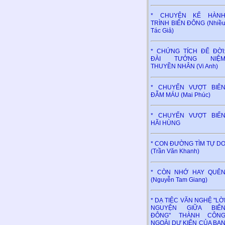
* CHUYỆN KỂ HÀN
TRÌNH BIỂN ĐÔNG (Nhiề
Tác Giả)
* CHỨNG TÍCH ĐỂ ĐỜI
ĐÀI TƯỞNG NIỆ
THUYỀN NHÂN (Vi Anh)
* CHUYẾN VƯỢT BIÊ
ĐẪM MÁU (Mai Phúc)
* CHUYẾN VƯỢT BIỂ
HÃI HÙNG
* CON ĐƯỜNG TÌM TỰ D
(Trần Văn Khanh)
* CÒN NHỚ HAY QUÊ
(Nguyễn Tam Giang)
* DẠ TIỆC VĂN NGHỆ "LỜ
NGUYỆN GIỮA BIỂ
ĐÔNG" THÀNH CÔN
NGOÀI DỰ KIẾN CỦA BA