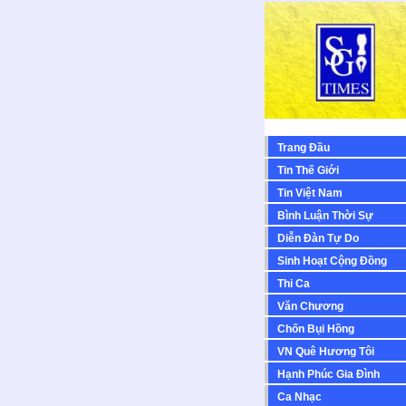
Trang Đầu
Tin Thế Giới
Tin Việt Nam
Bình Luận Thời Sự
Diễn Ðàn Tự Do
Sinh Hoạt Cộng Ðồng
Thi Ca
Văn Chương
Chốn Bụi Hồng
VN Quê Hương Tôi
Hạnh Phúc Gia Đình
Ca Nhạc