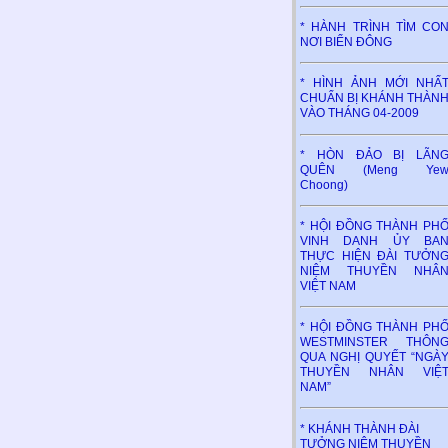
* HÀNH TRÌNH TÌM CO
NƠI BIỂN ĐÔNG
* HÌNH ẢNH MỚI NHẤ
CHUẨN BỊ KHÁNH THÀN
VÀO THÁNG 04-2009
* HÒN ĐẢO BỊ LÃN
QUÊN (Meng Ye
Choong)
* HỘI ĐỒNG THÀNH PH
VINH DANH ỦY BA
THỰC HIỆN ĐÀI TƯỞN
NIỆM THUYỀN NHÂ
VIỆT NAM
* HỘI ĐỒNG THÀNH PH
WESTMINSTER THÔN
QUA NGHỊ QUYẾT “NGÀ
THUYỀN NHÂN VIỆ
NAM”
* KHÁNH THÀNH ĐÀI
TƯỞNG NIỆM THUYỀN