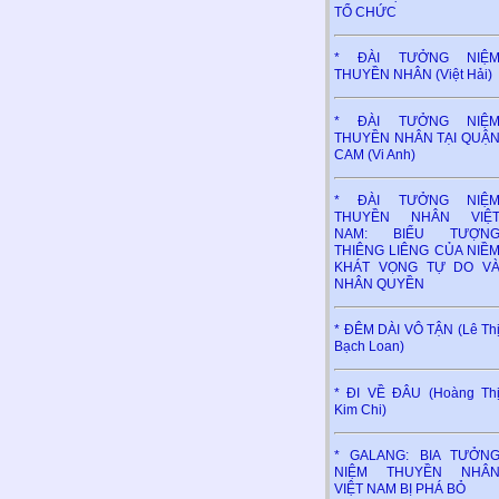
TỔ CHỨC
* ĐÀI TƯỞNG NIỆ
THUYỀN NHÂN (Việt Hải)
* ĐÀI TƯỞNG NIỆ
THUYỀN NHÂN TẠI QUẬ
CAM (Vi Anh)
* ĐÀI TƯỞNG NIỆ
THUYỀN NHÂN VIỆ
NAM: BIỂU TƯỢN
THIÊNG LIÊNG CỦA NIỀ
KHÁT VỌNG TỰ DO V
NHÂN QUYỀN
* ĐÊM DÀI VÔ TẬN (Lê Th
Bạch Loan)
* ĐI VỀ ĐÂU (Hoàng Th
Kim Chi)
* GALANG: BIA TƯỞN
NIỆM THUYỀN NHÂ
VIỆT NAM BỊ PHÁ BỎ