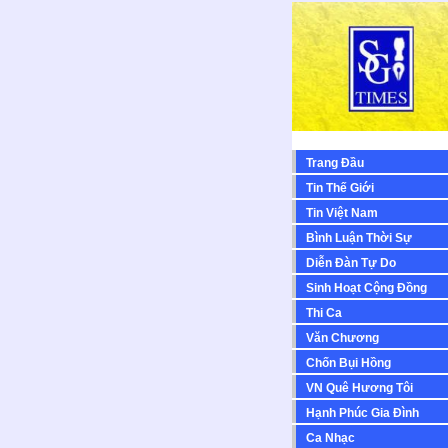
Trang Đầu
Tin Thế Giới
Tin Việt Nam
Bình Luận Thời Sự
Diễn Ðàn Tự Do
Sinh Hoạt Cộng Ðồng
Thi Ca
Văn Chương
Chốn Bụi Hồng
VN Quê Hương Tôi
Hạnh Phúc Gia Đình
Ca Nhạc