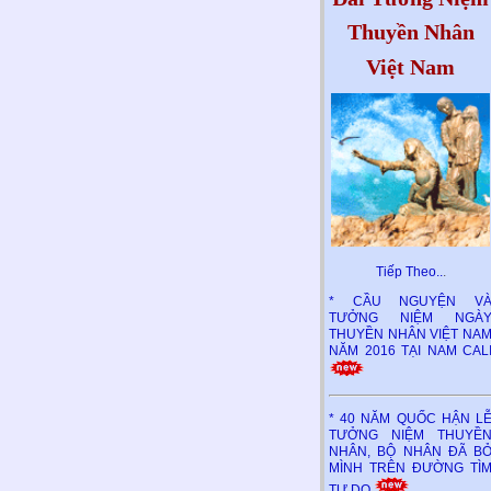
Thuyền Nhân
Việt Nam
Tiếp Theo..
.
* CẦU NGUYỆN V
TƯỞNG NIỆM NGÀ
THUYỀN NHÂN VIỆT NA
NĂM 2016 TẠI NAM CAL
* 40 NĂM QUỐC HẬN L
TƯỞNG NIỆM THUYỀ
NHÂN, BỘ NHÂN ĐÃ B
MÌNH TRÊN ĐƯỜNG TÌ
TỰ DO