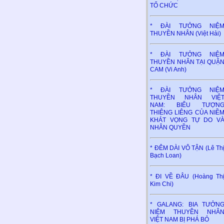
TỔ CHỨC
* ĐÀI TƯỞNG NIỆ
THUYỀN NHÂN (Việt Hải)
* ĐÀI TƯỞNG NIỆ
THUYỀN NHÂN TẠI QUẬ
CAM (Vi Anh)
* ĐÀI TƯỞNG NIỆ
THUYỀN NHÂN VIỆ
NAM: BIỂU TƯỢN
THIÊNG LIÊNG CỦA NIỀ
KHÁT VỌNG TỰ DO V
NHÂN QUYỀN
* ĐÊM DÀI VÔ TẬN (Lê Th
Bạch Loan)
* ĐI VỀ ĐÂU (Hoàng Th
Kim Chi)
* GALANG: BIA TƯỞN
NIỆM THUYỀN NHÂ
VIỆT NAM BỊ PHÁ BỎ