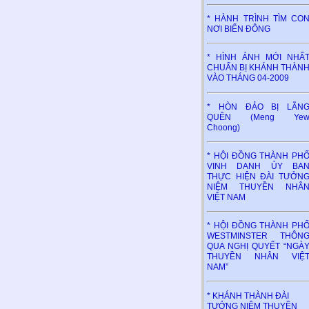
* HÀNH TRÌNH TÌM CO
NƠI BIỂN ĐÔNG
* HÌNH ẢNH MỚI NHẤ
CHUẨN BỊ KHÁNH THÀN
VÀO THÁNG 04-2009
* HÒN ĐẢO BỊ LÃN
QUÊN (Meng Ye
Choong)
* HỘI ĐỒNG THÀNH PH
VINH DANH ỦY BA
THỰC HIỆN ĐÀI TƯỞN
NIỆM THUYỀN NHÂ
VIỆT NAM
* HỘI ĐỒNG THÀNH PH
WESTMINSTER THÔN
QUA NGHỊ QUYẾT “NGÀ
THUYỀN NHÂN VIỆ
NAM”
* KHÁNH THÀNH ĐÀI
TƯỞNG NIỆM THUYỀN