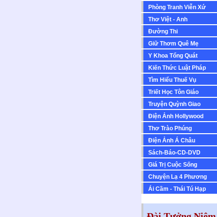
Phòng Tranh Viễn Xứ
Thơ Việt - Anh
Ðường Thi
Giữ Thơm Quê Mẹ
Y Khoa Tổng Quát
Kiến Thức Luật Pháp
Tìm Hiểu Thuế Vụ
Triết Học Tôn Giáo
Truyện Quỳnh Giao
Ðiện Ảnh Hollywood
Thơ Trào Phúng
Ðiện Ảnh Á Châu
Sách-Báo-CD-DVD
Giá Trị Cuộc Sống
Chuyện Lạ 4 Phương
Ái Cầm - Thái Tú Hạp
Đài Tưởng Niệm