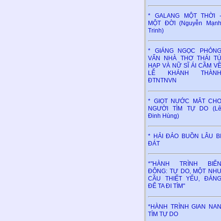
* GALANG MỘT THỜI 
MỘT ĐỜI (Nguyễn Mạn
Trinh)
* GIÁNG NGỌC PHỎN
VẤN NHÀ THƠ THÁI T
HẠP VÀ NỮ SĨ ÁI CẦM V
LỄ KHÁNH THÀN
ĐTNTNVN
* GIỌT NƯỚC MẮT CH
NGƯỜI TÌM TỰ DO (L
Đinh Hùng)
* HẢI ĐẢO BUỒN LÂU B
ĐÁT
*"HÀNH TRÌNH BIỂ
ĐÔNG: TỰ DO, MỘT NH
CẦU THIẾT YẾU, ĐÁN
ĐỂ TA ĐI TÌM"
*HÀNH TRÌNH GIAN NA
TÌM TỰ DO