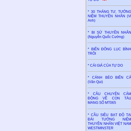
* 30 THÁNG TƯ, TƯỞN
NIỆM THUYỀN NHÂN (V
Anh)
* BI SỬ THUYỀN NHÂ
(Nguyễn Quốc Cường)
* BIỂN ĐÔNG LỤC BÌN
TRÔI
* CÁI GIÁ CỦA TỰ DO
* CÁNH BÈO BIỂN C
(Văn Qui)
* CÂU CHUYỆN CẢ
ĐỘNG VỀ CON TÀ
MANG SỐ MT065
* CẦU SIÊU BẠT ĐỘ TẠ
ĐÀI TƯỞNG NIỆ
THUYỀN NHÂN VIỆT NA
WESTMINSTER