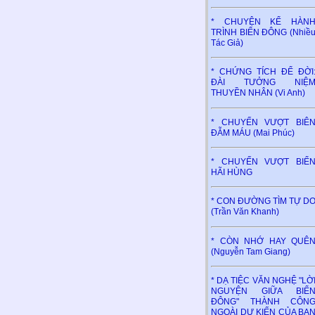
* CHUYỆN KỂ HÀN
TRÌNH BIỂN ĐÔNG (Nhiề
Tác Giả)
* CHỨNG TÍCH ĐỂ ĐỜI
ĐÀI TƯỞNG NIỆ
THUYỀN NHÂN (Vi Anh)
* CHUYẾN VƯỢT BIÊ
ĐẪM MÁU (Mai Phúc)
* CHUYẾN VƯỢT BIỂ
HÃI HÙNG
* CON ĐƯỜNG TÌM TỰ D
(Trần Văn Khanh)
* CÒN NHỚ HAY QUÊ
(Nguyễn Tam Giang)
* DẠ TIỆC VĂN NGHỆ "LỜ
NGUYỆN GIỮA BIỂ
ĐÔNG" THÀNH CÔN
NGOÀI DỰ KIẾN CỦA BA