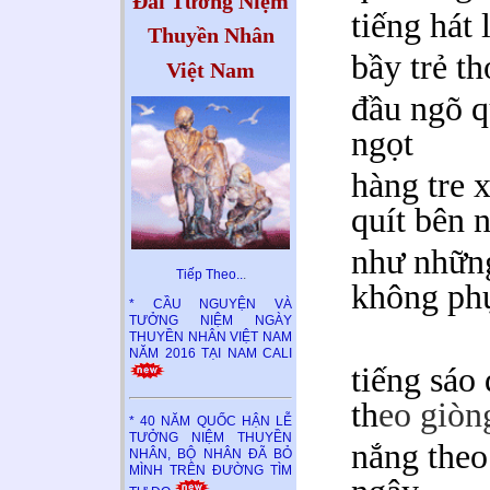
Đài Tưởng Niệm
tiếng hát 
Thuyền Nhân
bầy trẻ th
Việt Nam
đầu ngõ q
ngọt
hàng tre 
quít bên 
như những
Tiếp Theo..
.
không ph
* CẦU NGUYỆN VÀ
TƯỞNG NIỆM NGÀY
THUYỀN NHÂN VIỆT NAM
NĂM 2016 TẠI NAM CALI
tiếng sáo 
th
eo giòn
* 40 NĂM QUỐC HẬN LỄ
TƯỞNG NIỆM THUYỀN
nắng theo
NHÂN, BỘ NHÂN ĐÃ BỎ
MÌNH TRÊN ĐƯỜNG TÌM