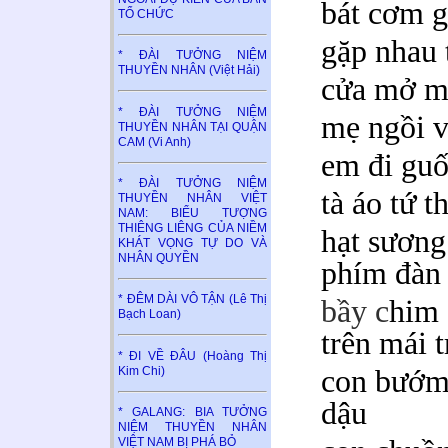
bát cơm g
TỔ CHỨC
gặp nhau 
* ĐÀI TƯỞNG NIỆM
THUYỀN NHÂN (Việt Hải)
cửa mở m
* ĐÀI TƯỞNG NIỆM
mẹ ngồi v
THUYỀN NHÂN TẠI QUẬN
CAM (Vi Anh)
em đi gu
* ĐÀI TƯỞNG NIỆM
tà áo tứ t
THUYỀN NHÂN VIỆT
NAM: BIỂU TƯỢNG
THIÊNG LIÊNG CỦA NIỀM
hạt sương
KHÁT VỌNG TỰ DO VÀ
NHÂN QUYỀN
phím đàn
* ĐÊM DÀI VÔ TẬN (Lê Thị
bầy c
him 
Bạch Loan)
trên mái 
* ĐI VỀ ĐÂU (Hoàng Thị
Kim Chi)
con bướm
dậu
* GALANG: BIA TƯỞNG
NIỆM THUYỀN NHÂN
VIỆT NAM BỊ PHÁ BỎ