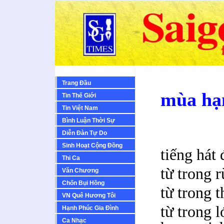
Trang Đầu
mùa hạ
Tin Thế Giới
Tin Việt Nam
Bình Luận Thời Sự
Diễn Ðàn Tự Do
Sinh Hoạt Cộng Ðồng
tiếng hát
Thi Ca
từ trong 
Văn Chương
Chốn Bụi Hồng
từ trong 
VN Quê Hương Tôi
từ trong 
Hạnh Phúc Gia Đình
Ca Nhạc