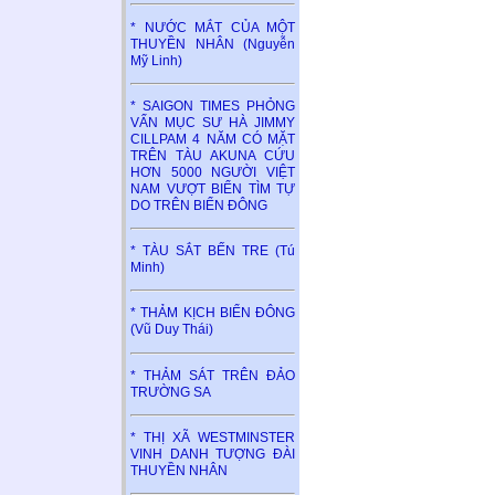
* NƯỚC MẮT CỦA MỘT
THUYỀN NHÂN (Nguyễn
Mỹ Linh)
* SAIGON TIMES PHỎNG
VẤN MỤC SƯ HÀ JIMMY
CILLPAM 4 NĂM CÓ MẶT
TRÊN TÀU AKUNA CỨU
HƠN 5000 NGƯỜI VIỆT
NAM VƯỢT BIỂN TÌM TỰ
DO TRÊN BIỂN ĐÔNG
* TÀU SẮT BẾN TRE (Tú
Minh)
* THẢM KỊCH BIỂN ĐÔNG
(Vũ Duy Thái)
* THẢM SÁT TRÊN ĐẢO
TRƯỜNG SA
* THỊ XÃ WESTMINSTER
VINH DANH TƯỢNG ĐÀI
THUYỀN NHÂN