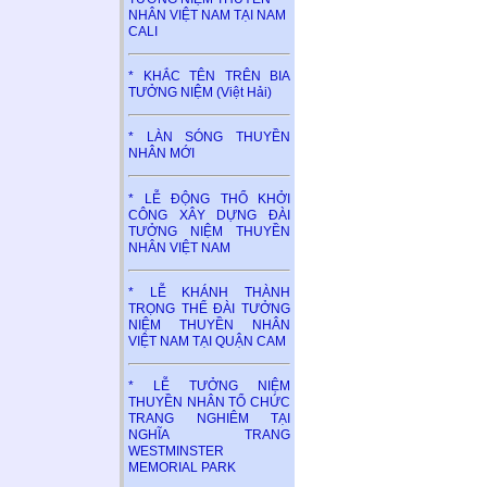
NHÂN VIỆT NAM TẠI NAM
CALI
* KHẮC TÊN TRÊN BIA
TƯỞNG NIỆM (Việt Hải)
* LÀN SÓNG THUYỀN
NHÂN MỚI
* LỄ ĐỘNG THỔ KHỞI
CÔNG XÂY DỰNG ĐÀI
TƯỞNG NIỆM THUYỀN
NHÂN VIỆT NAM
* LỄ KHÁNH THÀNH
TRỌNG THỂ ĐÀI TƯỞNG
NIỆM THUYỀN NHÂN
VIỆT NAM TẠI QUẬN CAM
* LỄ TƯỞNG NIỆM
THUYỀN NHÂN TỔ CHỨC
TRANG NGHIÊM TẠI
NGHĨA TRANG
WESTMINSTER
MEMORIAL PARK