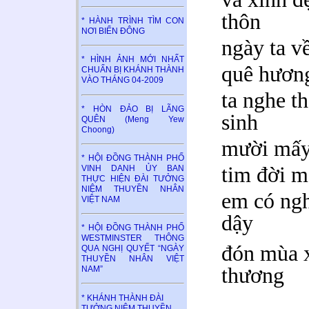
thôn
* HÀNH TRÌNH TÌM CON
NƠI BIỂN ĐÔNG
ngày ta v
* HÌNH ẢNH MỚI NHẤT
quê hươn
CHUẨN BỊ KHÁNH THÀNH
VÀO THÁNG 04-2009
ta nghe t
* HÒN ĐẢO BỊ LÃNG
sinh
QUÊN (Meng Yew
Choong)
mười mấ
* HỘI ĐỒNG THÀNH PHỐ
tim đời 
VINH DANH ỦY BAN
THỰC HIỆN ĐÀI TƯỞNG
NIỆM THUYỀN NHÂN
em có ngh
VIỆT NAM
dậy
* HỘI ĐỒNG THÀNH PHỐ
WESTMINSTER THÔNG
đón mùa 
QUA NGHỊ QUYẾT “NGÀY
THUYỀN NHÂN VIỆT
thương
NAM”
* KHÁNH THÀNH ĐÀI
TƯỞNG NIỆM THUYỀN