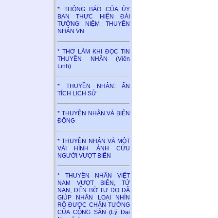
* THÔNG BÁO CỦA ỦY
BAN THỰC HIỆN ĐÀI
TƯỞNG NIỆM THUYỀN
NHÂN VN
* THƠ LÀM KHI ĐỌC TIN
THUYỀN NHÂN (Viên
Linh)
* THUYỀN NHÂN: ẤN
TÍCH LỊCH SỬ
* THUYỀN NHÂN VÀ BIỂN
ĐỘNG
* THUYỀN NHÂN VÀ MỘT
VÀI HÌNH ẢNH CỨU
NGƯỜI VƯỢT BIỂN
* THUYỀN NHÂN VIỆT
NAM VƯỢT BIÊN, TỬ
NẠN, ĐẾN BỜ TỰ DO ĐÃ
GIÚP NHÂN LOẠI NHÌN
RÕ ĐƯỢC CHÂN TƯỚNG
CỦA CỘNG SẢN (Lý Đại