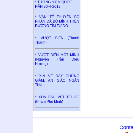
* TƯỞNG NIỆM QUỐC
HẬN 30-4-2012
* VĂN TẾ THUYỀN BỘ
NHÂN ĐÃ BỎ MÌNH TRÊN
ĐƯỜNG TÌM TỰ DO
* VƯỢT BIỂN (Thanh
Thanh)
* VƯỢT BIỂN MỘT MÌNH
(Nguyễn Trần Diệu
Hương)
* XIN VỀ ĐÂY CHỨNG
GIÁM, AN GIẤC NGÀN
THU
* XÓA DẤU VẾT TỘI ÁC
(Phạm Phú Minh)
Conta