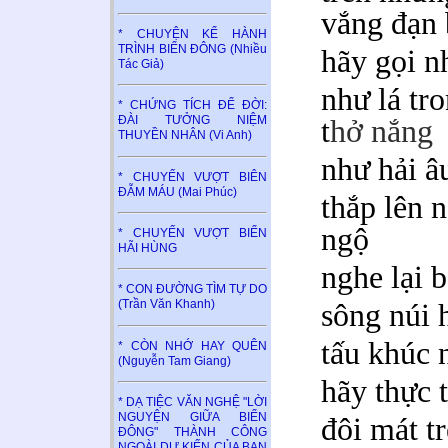
vắng đạn
* CHUYỆN KỂ HÀNH
TRÌNH BIỂN ĐÔNG (Nhiều
hãy gọi n
Tác Giả)
như lá tr
* CHỨNG TÍCH ĐỂ ĐỜI:
ĐÀI TƯỞNG NIỆM
t
hở nắng
THUYỀN NHÂN (Vi Anh)
như hải â
* CHUYẾN VƯỢT BIÊN
ĐẪM MÁU (Mai Phúc)
thắp lên 
ngộ
* CHUYẾN VƯỢT BIỂN
HÃI HÙNG
nghe lại b
* CON ĐƯỜNG TÌM TỰ DO
(Trần Văn Khanh)
sông núi 
tấu khúc 
* CÒN NHỚ HAY QUÊN
(Nguyễn Tam Giang)
hãy thực 
* DẠ TIỆC VĂN NGHỆ "LỜI
NGUYỆN GIỮA BIỂN
đôi mát tr
ĐÔNG" THÀNH CÔNG
NGOÀI DỰ KIẾN CỦA BAN