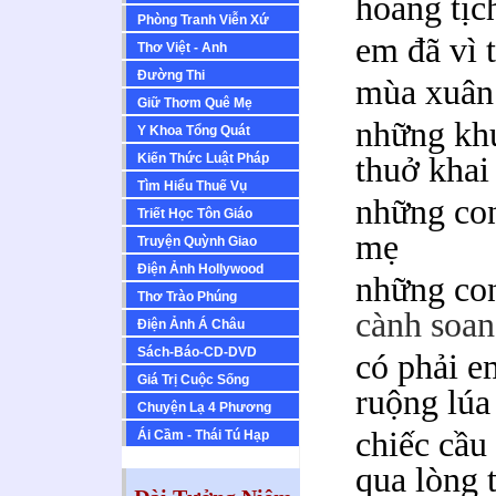
hoang tịc
Phòng Tranh Viễn Xứ
em đã vì t
Thơ Việt - Anh
Ðường Thi
mùa xuân 
Giữ Thơm Quê Mẹ
những khú
Y Khoa Tổng Quát
Kiến Thức Luật Pháp
thuở khai
Tìm Hiểu Thuế Vụ
những con
Triết Học Tôn Giáo
mẹ
Truyện Quỳnh Giao
Ðiện Ảnh Hollywood
những co
Thơ Trào Phúng
cành soan
Ðiện Ảnh Á Châu
Sách-Báo-CD-DVD
có phải e
Giá Trị Cuộc Sống
ruộng lúa
Chuyện Lạ 4 Phương
chiếc cầu
Ái Cầm - Thái Tú Hạp
qua lòng 