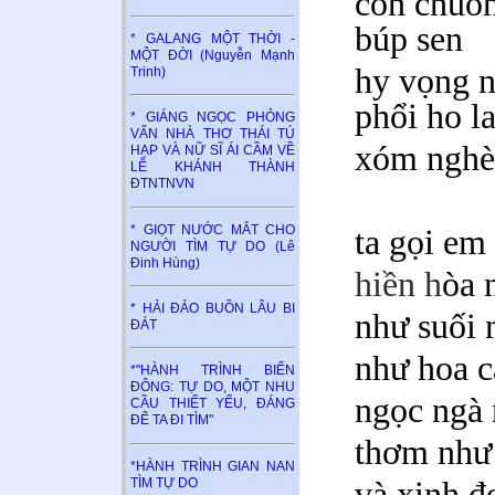
con chuồn
búp sen
* GALANG MỘT THỜI -
MỘT ĐỜI (Nguyễn Mạnh
hy vọng n
Trinh)
phổi ho l
* GIÁNG NGỌC PHỎNG
VẤN NHÀ THƠ THÁI TÚ
xóm nghèo
HẠP VÀ NỮ SĨ ÁI CẦM VỀ
LỄ KHÁNH THÀNH
ĐTNTNVN
* GIỌT NƯỚC MẮT CHO
ta gọi em
NGƯỜI TÌM TỰ DO (Lê
Đinh Hùng)
hiền h
òa 
* HẢI ĐẢO BUỒN LÂU BI
như suối 
ĐÁT
như hoa c
*"HÀNH TRÌNH BIỂN
ĐÔNG: TỰ DO, MỘT NHU
ngọc ngà
CẦU THIẾT YẾU, ĐÁNG
ĐỂ TA ĐI TÌM"
thơm như
*HÀNH TRÌNH GIAN NAN
TÌM TỰ DO
và xinh đ