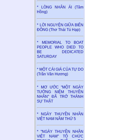
* LÒNG NHÂN ÁI (Tâm
Hồng)
* LỜI NGUYỆN GIỮA BIỂN
ĐÔNG (Thơ Thái Tú Hạp)
* MEMORIAL TO BOAT
PEOPLE WHO DIED TO
BE DEDICATED
SATURDAY
* MỘT CÁI GIÁ CỦA TỰ DO
(Trần Văn Hương)
* MƠ ƯỚC "MỘT NGÀY
TƯỞNG NIỆM THUYỀN
NHÂN" ĐÃ TRỞ THÀNH
SỰ THẬT
* NGÀY THUYỀN NHÂN
VIỆT NAM NĂM THỨ 5
* "NGÀY THUYỀN NHÂN
VIỆT NAM" TỔ CHỨC