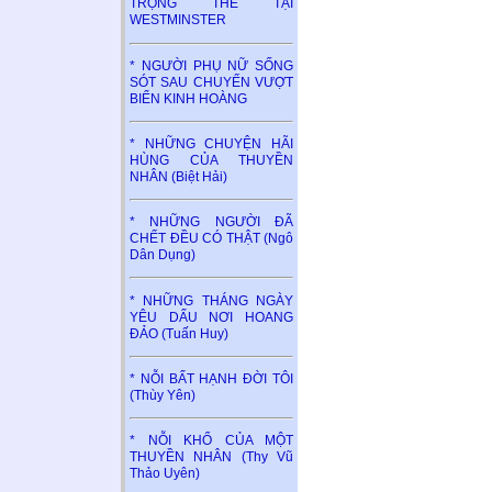
TRỌNG THỂ TẠI
WESTMINSTER
* NGƯỜI PHỤ NỮ SỐNG
SÓT SAU CHUYẾN VƯỢT
BIỂN KINH HOÀNG
* NHỮNG CHUYỆN HÃI
HÙNG CỦA THUYỀN
NHÂN (Biệt Hải)
* NHỮNG NGƯỜI ĐÃ
CHẾT ĐỀU CÓ THẬT (Ngô
Dân Dụng)
* NHỮNG THÁNG NGÀY
YÊU DẤU NƠI HOANG
ĐẢO (Tuấn Huy)
* NỖI BẤT HẠNH ĐỜI TÔI
(Thùy Yên)
* NỖI KHỔ CỦA MỘT
THUYỀN NHÂN (Thy Vũ
Thảo Uyên)