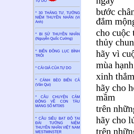
ngây
TỰ DO
bước chân
* 30 THÁNG TƯ, TƯỞNG
NIỆM THUYỀN NHÂN (Vi
đắm mộn
Anh)
cho cuộc 
* BI SỬ THUYỀN NHÂN
(Nguyễn Quốc Cường)
thủy chu
hãy vì cu
* BIỂN ĐÔNG LỤC BÌNH
TRÔI
mùa hạnh
* CÁI GIÁ CỦA TỰ DO
xinh thắm
* CÁNH BÈO BIỂN CẢ
hãy cho h
(Văn Qui)
mầm
* CÂU CHUYỆN CẢM
ĐỘNG VỀ CON TÀU
trên nhữn
MANG SỐ MT065
hãy cho l
* CẦU SIÊU BẠT ĐỘ TẠI
ĐÀI TƯỞNG NIỆM
THUYỀN NHÂN VIỆT NAM
trên nhữn
WESTMINSTER