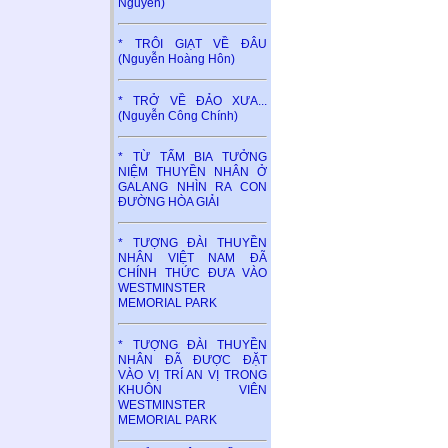
Nguyên)
* TRÔI GIẠT VỀ ĐÂU
(Nguyễn Hoàng Hôn)
* TRỞ VỀ ĐẢO XƯA...
(Nguyễn Công Chính)
* TỪ TẤM BIA TƯỞNG
NIỆM THUYỀN NHÂN Ở
GALANG NHÌN RA CON
ĐƯỜNG HÒA GIẢI
* TƯỢNG ĐÀI THUYỀN
NHÂN VIỆT NAM ĐÃ
CHÍNH THỨC ĐƯA VÀO
WESTMINSTER
MEMORIAL PARK
* TƯỢNG ĐÀI THUYỀN
NHÂN ĐÃ ĐƯỢC ĐẶT
VÀO VỊ TRÍ AN VỊ TRONG
KHUÔN VIÊN
WESTMINSTER
MEMORIAL PARK