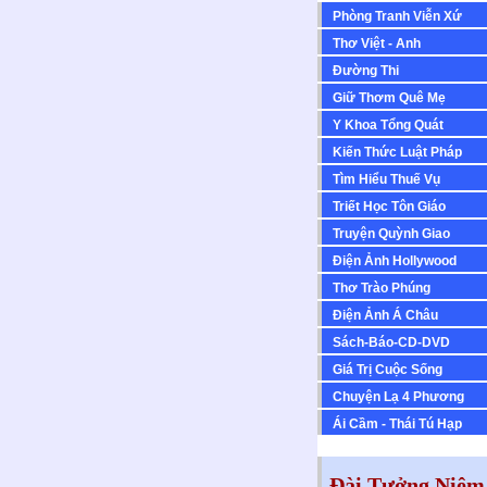
Phòng Tranh Viễn Xứ
Thơ Việt - Anh
Ðường Thi
Giữ Thơm Quê Mẹ
Y Khoa Tổng Quát
Kiến Thức Luật Pháp
Tìm Hiểu Thuế Vụ
Triết Học Tôn Giáo
Truyện Quỳnh Giao
Ðiện Ảnh Hollywood
Thơ Trào Phúng
Ðiện Ảnh Á Châu
Sách-Báo-CD-DVD
Giá Trị Cuộc Sống
Chuyện Lạ 4 Phương
Ái Cầm - Thái Tú Hạp
Đài Tưởng Niệm