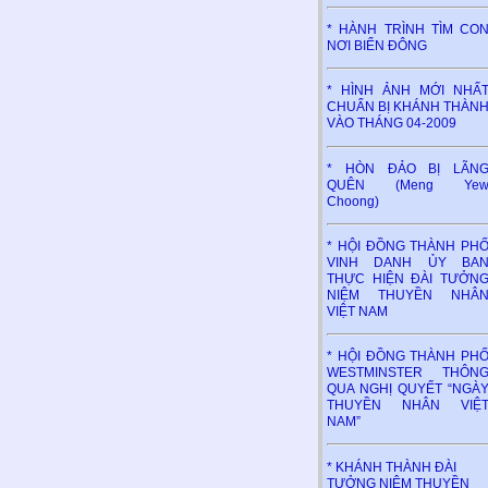
* HÀNH TRÌNH TÌM CO
NƠI BIỂN ĐÔNG
* HÌNH ẢNH MỚI NHẤ
CHUẨN BỊ KHÁNH THÀN
VÀO THÁNG 04-2009
* HÒN ĐẢO BỊ LÃN
QUÊN (Meng Ye
Choong)
* HỘI ĐỒNG THÀNH PH
VINH DANH ỦY BA
THỰC HIỆN ĐÀI TƯỞN
NIỆM THUYỀN NHÂ
VIỆT NAM
* HỘI ĐỒNG THÀNH PH
WESTMINSTER THÔN
QUA NGHỊ QUYẾT “NGÀ
THUYỀN NHÂN VIỆ
NAM”
* KHÁNH THÀNH ĐÀI
TƯỞNG NIỆM THUYỀN