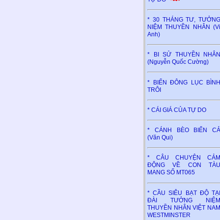
* 30 THÁNG TƯ, TƯỞN
NIỆM THUYỀN NHÂN (V
Anh)
* BI SỬ THUYỀN NHÂ
(Nguyễn Quốc Cường)
* BIỂN ĐÔNG LỤC BÌN
TRÔI
* CÁI GIÁ CỦA TỰ DO
* CÁNH BÈO BIỂN C
(Văn Qui)
* CÂU CHUYỆN CẢ
ĐỘNG VỀ CON TÀ
MANG SỐ MT065
* CẦU SIÊU BẠT ĐỘ TẠ
ĐÀI TƯỞNG NIỆ
THUYỀN NHÂN VIỆT NA
WESTMINSTER