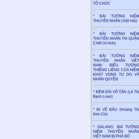
TỔ CHỨC
* ĐÀI TƯỞNG NIỆ
THUYỀN NHÂN (Việt Hải)
* ĐÀI TƯỞNG NIỆ
THUYỀN NHÂN TẠI QUẬ
CAM (Vi Anh)
* ĐÀI TƯỞNG NIỆ
THUYỀN NHÂN VIỆ
NAM: BIỂU TƯỢN
THIÊNG LIÊNG CỦA NIỀ
KHÁT VỌNG TỰ DO V
NHÂN QUYỀN
* ĐÊM DÀI VÔ TẬN (Lê Th
Bạch Loan)
* ĐI VỀ ĐÂU (Hoàng Th
Kim Chi)
* GALANG: BIA TƯỞN
NIỆM THUYỀN NHÂ
VIỆT NAM BỊ PHÁ BỎ