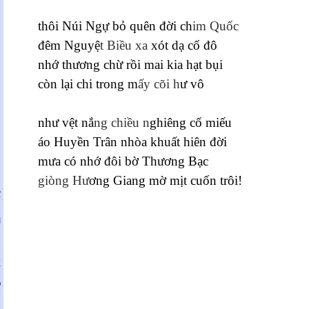
thôi Núi Ngự bỏ quên đời ch
im Quốc
đêm Nguyệ
t Biều xa
xót dạ cố đô
nhớ thương chừ rồi mai kia hạt bụi
còn lại chi trong m
ấy cõi h
ư vô
như vệt nắ
ng chiều n
ghiêng cổ miếu
áo Huyền Trân nhòa khuất hiên đời
mưa có nhớ đôi bờ Thương Bạc
giòng Hư
ơng Giang mờ mịt cuốn trôi!
À
Y
M
I
Ễ
N
Ỏ
M