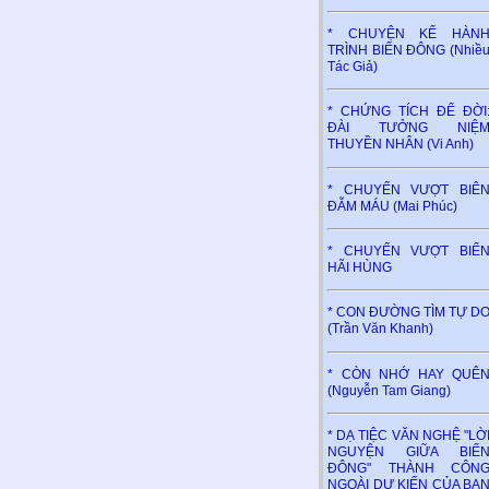
* CHUYỆN KỂ HÀN
TRÌNH BIỂN ĐÔNG (Nhiề
Tác Giả)
* CHỨNG TÍCH ĐỂ ĐỜI
ĐÀI TƯỞNG NIỆ
THUYỀN NHÂN (Vi Anh)
* CHUYẾN VƯỢT BIÊ
ĐẪM MÁU (Mai Phúc)
* CHUYẾN VƯỢT BIỂ
HÃI HÙNG
* CON ĐƯỜNG TÌM TỰ D
(Trần Văn Khanh)
* CÒN NHỚ HAY QUÊ
(Nguyễn Tam Giang)
* DẠ TIỆC VĂN NGHỆ "LỜ
NGUYỆN GIỮA BIỂ
ĐÔNG" THÀNH CÔN
NGOÀI DỰ KIẾN CỦA BA