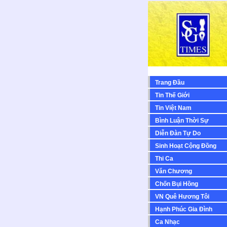
Trang Đầu
Tin Thế Giới
Tin Việt Nam
Bình Luận Thời Sự
Diễn Ðàn Tự Do
Sinh Hoạt Cộng Ðồng
Thi Ca
Văn Chương
Chốn Bụi Hồng
VN Quê Hương Tôi
Hạnh Phúc Gia Đình
Ca Nhạc