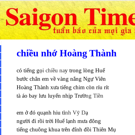
chiều nhớ Hoàng Thành
có tiếng gọ
i chiều na
y trong lòng Huế
bước chân em về vàng nắng Ngự Viên
Hoàng Thành xưa tiếng chim còn ríu rít
tà áo bay lưu luyến nhịp Trườ
ng Tiền
em ở đó quạnh hiu tì
nh Vỹ D
ạ
người đi rồi trời Huế lạnh mưa đông
tiếng chuông khua trên đỉnh đồi Thiên Mụ