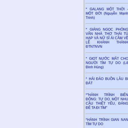
* GALANG MỘT THỜI 
MỘT ĐỜI (Nguyễn Mạn
Trinh)
* GIÁNG NGỌC PHỎN
VẤN NHÀ THƠ THÁI T
HẠP VÀ NỮ SĨ ÁI CẦM V
LỄ KHÁNH THÀN
ĐTNTNVN
* GIỌT NƯỚC MẮT CH
NGƯỜI TÌM TỰ DO (L
Đinh Hùng)
* HẢI ĐẢO BUỒN LÂU B
ĐÁT
*"HÀNH TRÌNH BIỂ
ĐÔNG: TỰ DO, MỘT NH
CẦU THIẾT YẾU, ĐÁN
ĐỂ TA ĐI TÌM"
*HÀNH TRÌNH GIAN NA
TÌM TỰ DO