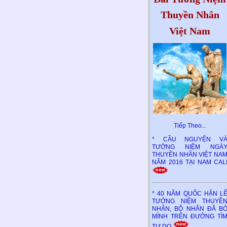
Thuyền Nhân
Việt Nam
Tiếp Theo..
.
* CẦU NGUYỆN V
TƯỞNG NIỆM NGÀ
THUYỀN NHÂN VIỆT NA
NĂM 2016 TẠI NAM CAL
* 40 NĂM QUỐC HẬN L
TƯỞNG NIỆM THUYỀ
NHÂN, BỘ NHÂN ĐÃ B
MÌNH TRÊN ĐƯỜNG TÌ
TỰ DO