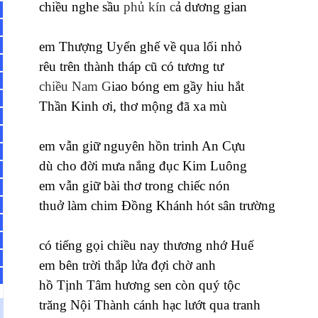
chiều nghe sầu
phủ kín c
ả dương gian
em Thượng Uyển ghế về qua lối nhỏ
rêu trên thành tháp cũ có tương tư
chiều Nam G
iao bóng em gầy hiu hắt
Thần Kinh ơi, thơ mộng đã xa mù
em vẫn giữ nguyên hồn trinh An Cựu
dù cho đời mưa nắng đục Kim Luông
em vẫn giữ bài thơ trong chiếc nón
thuở làm chim Đồng Khánh hót sân trường
có tiếng gọi chiều nay thương nhớ Huế
em bên trời thắp lửa đợi chờ anh
hồ Tịnh Tâm hương sen còn quý tộc
trăng Nội Thành cánh hạc lướt qua tranh